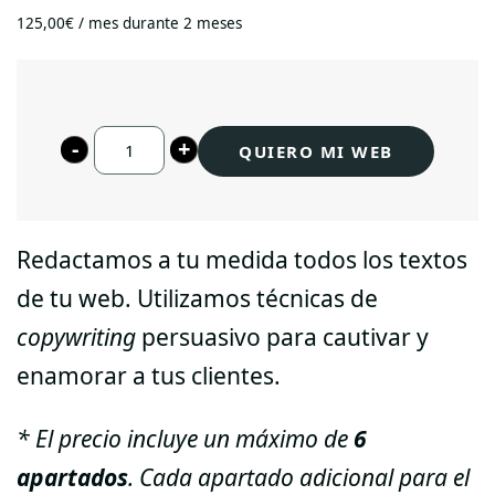
125,00
€
/ mes durante 2 meses
Redacción/copywriting
QUIERO MI WEB
a
medida
de
Redactamos a tu medida todos los textos
textos
de tu web. Utilizamos técnicas de
web
copywriting
persuasivo para cautivar y
cantidad
enamorar a tus clientes.
* El precio incluye un máximo de
6
apartados
. Cada apartado adicional para el